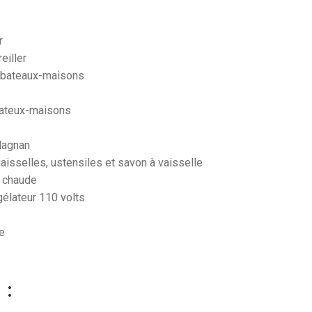
r
reiller
 bateaux-maisons
bateux-maisons
Magnan
aisselles, ustensiles et savon à vaisselle
u chaude
gélateur 110 volts
e
: