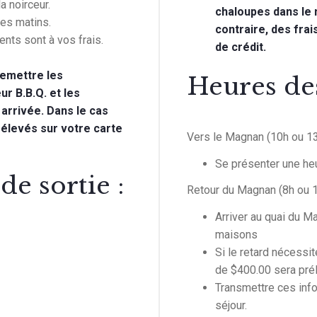
a noirceur.
chaloupes dans le 
les matins.
contraire, des fra
ts sont à vos frais.
de crédit.
remettre les
Heures des
r B.B.Q. et les
arrivée. Dans le cas
rélevés sur votre carte
Vers le Magnan (10h ou 13
Se présenter une heu
de sortie :
Retour du Magnan (8h ou 1
Arriver au quai du M
maisons
Si le retard nécessi
de $400.00 sera prél
Transmettre ces inf
séjour.