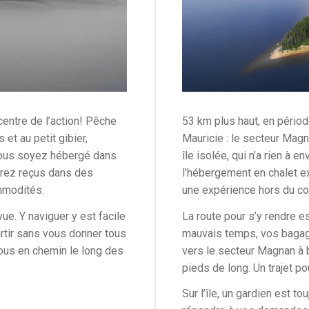
centre de l’action! Pêche
53 km plus haut, en périod
 et au petit gibier,
Mauricie : le secteur Magn
 vous soyez hébergé dans
île isolée, qui n’a rien à 
erez reçus dans des
l’hébergement en chalet e
ommodités.
une expérience hors du c
e. Y naviguer y est facile
La route pour s’y rendre e
rtir sans vous donner tous
mauvais temps, vos bagag
vous en chemin le long des
vers le secteur Magnan à 
pieds de long. Un trajet po
Sur l’île, un gardien est t