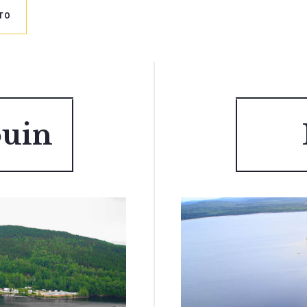
TO
ouin