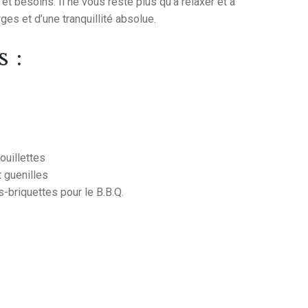
 besoins. Il ne vous reste plus qu’à relaxer et à
ges et d’une tranquillité absolue.
 :
ouillettes
t guenilles
s-briquettes pour le B.B.Q.