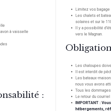
Limitez vos bagage 
Les chalets et bate
solaires et sur le 11
lle
Il y a possibilité d'
savon à vaisselle
vers le Magnan.
ondes
Obligation
Les chaloupes doivent
Il est interdit de p
Les bateaux-maisons
nous vous avons atti
Tous les dommages c
nsabilité :
Le retour du courriel
IMPORTANT : Vous a
hébergements, réfr